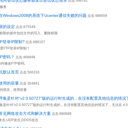
ET无法向会话状态服务器发出会话状态请求
点击:599781
态服务
坛在Windows2008的系统下Ucenter通信失败的问题
点击:486659
限的设定
点击:675549
权限的操作包括文件的写入、删除权限
P登录IP限制?
点击:686107
设置FTP登录IP限制？
TP密码？
点击:468948
,如何修改FTP密码,
机默认首页
点击:566316
使用的容量
点击:354841
的情况，使用容量
集是针对“v2.0.50727”版的运行时生成的，在没有配置其他信息的情况
是针对“v2.0.50727”版的运行时生成的，在没有配置其他信息的情况下，无法在 4
常见网络攻击方式和解决方案
点击:880689
攻击,UDP攻击,DDOS攻击