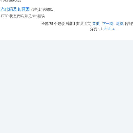
,常见的ftp状态
P 状态代码及其原因
点击:1496881
00,HTTP 状态代码,常见http错误
全部
75
个记录 当前
1
页 共
4
页
首页
下一页
尾页
转到
分页：
1
2
3
4