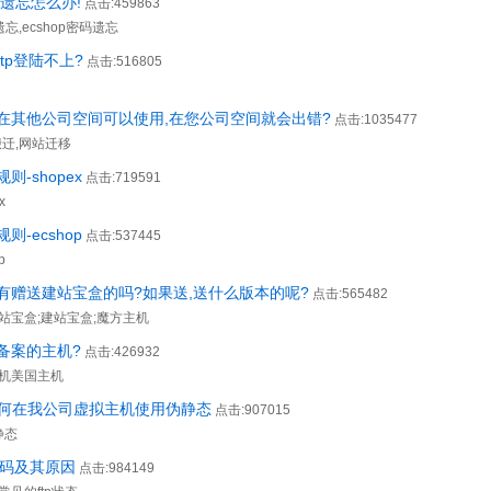
码遗忘怎么办!
点击:459863
码遗忘,ecshop密码遗忘
tp登陆不上?
点击:516805
在其他公司空间可以使用,在您公司空间就会出错?
点击:1035477
p搬迁,网站迁移
则-shopex
点击:719591
x
则-ecshop
点击:537445
p
有赠送建站宝盒的吗?如果送,送什么版本的呢?
点击:565482
站宝盒;建站宝盒;魔方主机
备案的主机?
点击:426932
机美国主机
d如何在我公司虚拟主机使用伪静态
点击:907015
静态
代码及其原因
点击:984149