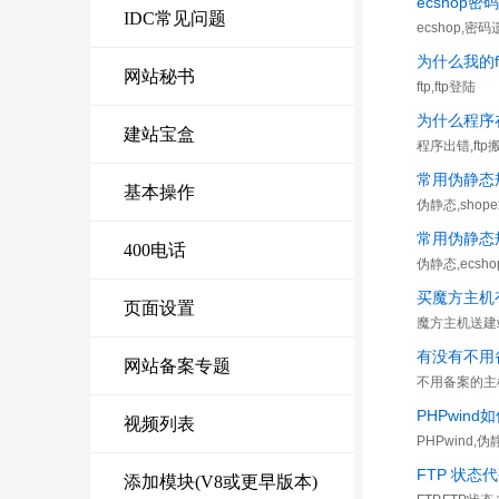
ecshop密
IDC常见问题
ecshop,密
为什么我的f
网站秘书
ftp,ftp登陆
为什么程序
建站宝盒
程序出错,ft
常用伪静态规
基本操作
伪静态,shope
常用伪静态规
400电话
伪静态,ecsho
买魔方主机
页面设置
魔方主机送建
有没有不用
网站备案专题
不用备案的主
PHPwin
视频列表
PHPwind,伪
FTP 状态
添加模块(V8或更早版本)