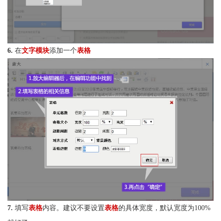
6.
在
文字模块
添加一个
表格
7.
填写
表格
内容。建议不要设置
表格
的具体宽度，默认宽度为100%